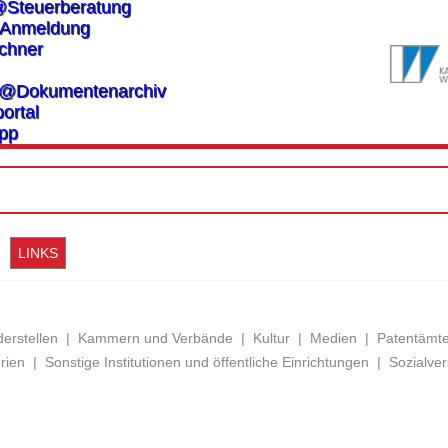
@Steuerberatung
Anmeldung
chner
es@Dokumentenarchiv
ortal
pp
LINKS
erstellen
|
Kammern und Verbände
|
Kultur
|
Medien
|
Patentämte
rien
|
Sonstige Institutionen und öffentliche Einrichtungen
|
Sozialve