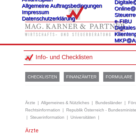
Digitale
Allgemeine Auftragsbedingungen
Online@
Impressum
Steuerre
Datenschutzerklärung
e-FIBU
Digital
Klientenp
MKP@A
Info- und Checklisten
CHECKLISTEN
FINANZÄMTER
FORMULARE
Ärzte
|
Allgemeines & Nützliches
|
Bundesländer
|
Förd
Rechtsinformation
|
Republik Österreich - Bundesministe
|
Steuerinformation
|
Universitäten
|
Ärzte