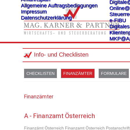
Digitale
Allgemeine Auftragsbedingungen
Online@
Impressum
Steuerre
Datenschutzerklärung
e-FIBU
Digital
Klientenp
MKP@A
Info- und Checklisten
CHECKLISTEN
FINANZÄMTER
FORMULARE
Finanzämter
A - Finanzamt Österreich
Finanzämt Österreich Finanzamt Österreich Postanschrift