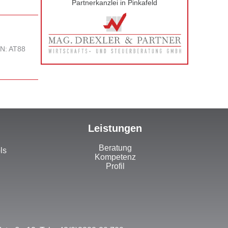
Partnerkanzlei in Pinkafeld
AN: AT88
Leistungen
Beratung
ls
Kompetenz
Profil