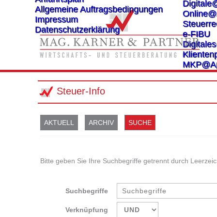
Digitale
Allgemeine Auftragsbedingungen
Online@
Impressum
Steuerre
Datenschutzerklärung
e-FIBU
Digital
Klientenp
MKP@A
Steuer-Info
AKTUELL
ARCHIV
SUCHE
Bitte geben Sie Ihre Suchbegriffe getrennt durch Leerzeic
Suchbegriffe
Verknüpfung