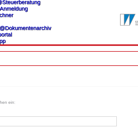
@Steuerberatung
Anmeldung
chner
es@Dokumentenarchiv
ortal
pp
hen ein: