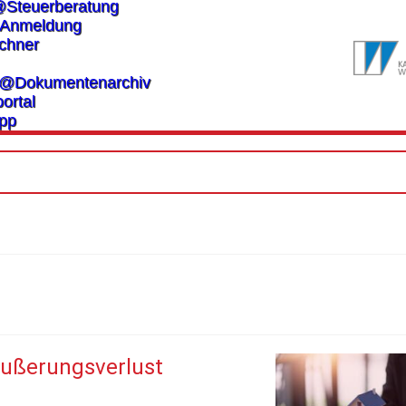
@Steuerberatung
Anmeldung
chner
es@Dokumentenarchiv
ortal
pp
äußerungsverlust