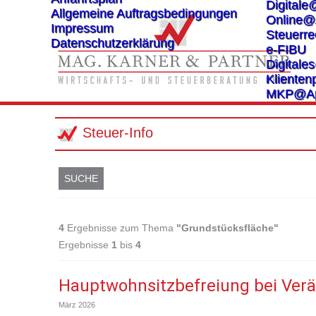
Digitale
Allgemeine Auftragsbedingungen
Online@
Impressum
Steuerre
Datenschutzerklärung
e-FIBU
Digital
Klientenp
MKP@A
Steuer-Info
SUCHE
4
Ergebnisse zum Thema
"Grundstücksfläche"
Ergebnisse
1
bis
4
Hauptwohnsitzbefreiung bei Ver
März 2026