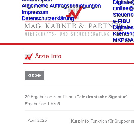
Digitale
Allgemeine Auftragsbedingungen
Online@
Impressum
Steuerre
Datenschutzerklärung
e-FIBU
Digital
Klientenp
MKP@A
Ärzte-Info
SUCHE
20
Ergebnisse zum Thema
"elektronische Signatur"
Ergebnisse
1
bis
5
April 2025
Kurz-Info: Funktion für Gruppena