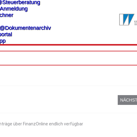
@Steuerberatung
Anmeldung
chner
es@Dokumentenarchiv
ortal
pp
NÄCHST
nträge über FinanzOnline endlich verfügbar