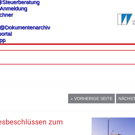
@Steuerberatung
Anmeldung
chner
es@Dokumentenarchiv
ortal
pp
« VORHERIGE SEITE
NÄCHST
zesbeschlüssen zum