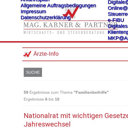
Digitale
Allgemeine Auftragsbedingungen
Online@
Impressum
Steuerre
Datenschutzerklärung
e-FIBU
Digital
Klientenp
MKP@A
Ärzte-Info
SUCHE
59
Ergebnisse zum Thema
"Familienbeihilfe"
Ergebnisse
6
bis
10
Nationalrat mit wichtigen Geset
Jahreswechsel