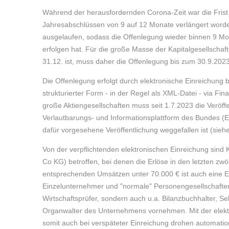
Während der herausfordernden Corona-Zeit war die Frist 
Jahresabschlüssen von 9 auf 12 Monate verlängert word
ausgelaufen, sodass die Offenlegung wieder binnen 9 Mo
erfolgen hat. Für die große Masse der Kapitalgesellschaft
31.12. ist, muss daher die Offenlegung bis zum 30.9.2023
Die Offenlegung erfolgt durch elektronische Einreichung
strukturierter Form - in der Regel als XML-Datei - via Fi
große Aktiengesellschaften muss seit 1.7.2023 die Veröffe
Verlautbarungs- und Informationsplattform des Bundes (EV
dafür vorgesehene Veröffentlichung weggefallen ist (sieh
Von der verpflichtenden elektronischen Einreichung sind
Co KG) betroffen, bei denen die Erlöse in den letzten zw
entsprechenden Umsätzen unter 70.000 € ist auch eine Ei
Einzelunternehmer und "normale" Personengesellschaften
Wirtschaftsprüfer, sondern auch u.a. Bilanzbuchhalter, S
Organwalter des Unternehmens vornehmen. Mit der elekt
somit auch bei verspäteter Einreichung drohen automatio