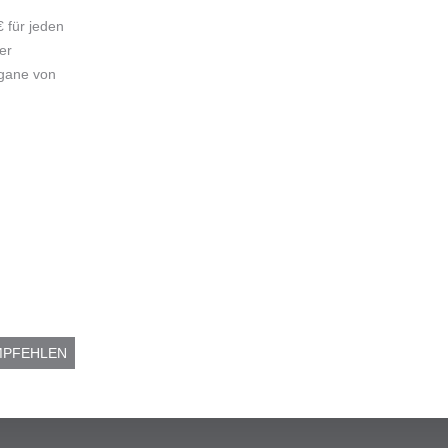
 für jeden
er
rgane von
MPFEHLEN