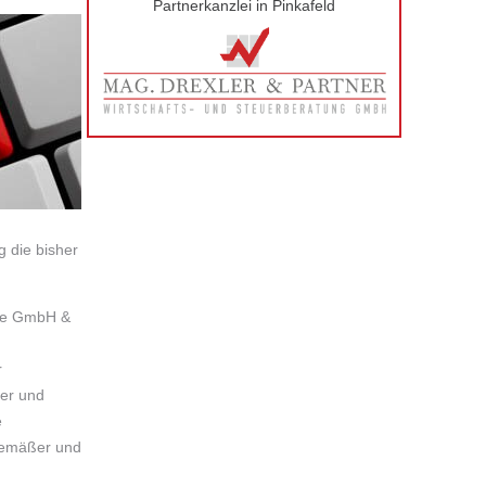
Partnerkanzlei in Pinkafeld
g die bisher
ere GmbH &
r
ter und
e
gemäßer und