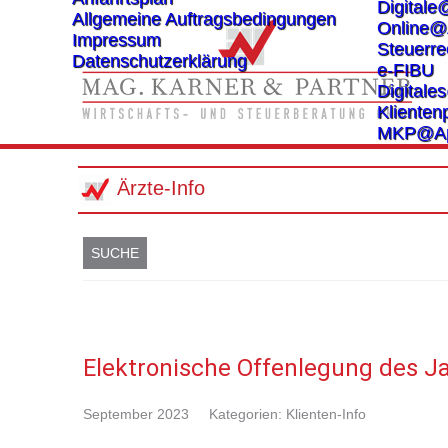
Digitale
Allgemeine Auftragsbedingungen
Online@
Impressum
Steuerre
Datenschutzerklärung
e-FIBU
Digital
Klientenp
MKP@A
Ärzte-Info
SUCHE
Elektronische Offenlegung des J
September 2023
Kategorien:
Klienten-Info