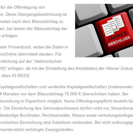
für die Offenlegung von
en. Diese Übergangsbestimmung ist
naten nach dem Bilanzstichtag zu
en, bei denen der Bilanzstichtag der
 erfolgen.
 beim Firmenbuch, wobei die Daten in
nanzOnline übermittelt werden. Für
ntlichung auf der "elektronischen
I)" erfolgen, da mit der Einstellung des Amtsblattes der Wiener Zeitun
e dazu KI 08/23).
 Kapitalgesellschaften und verdeckte Kapitalgesellschaften (insbesond
ölf Monaten vor dem Bilanzstichtag 70.000 € überschritten haben. Bei
nreichung in Papierform möglich. Keine Offenlegungspflicht besteht fü
. Die Einreichung des Jahresabschlusses dürfen nicht nur Steuerbera
elbständige Buchhalter, Rechtsanwälte, Notare sowie vertretungsbefugt
ronischen Einreichung sind Gebühren verbunden. Bei nicht ordnungs
nsunterstützt verhängte Zwangsstrafen.